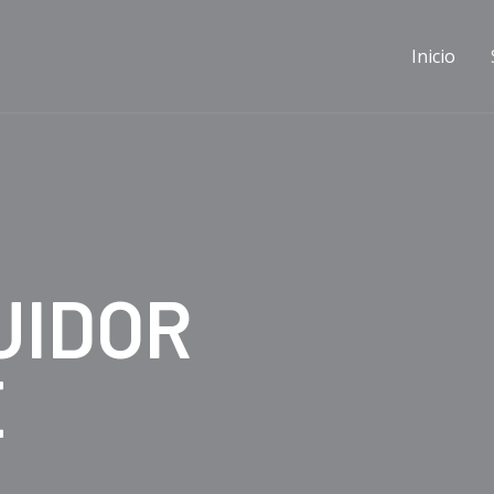
Inicio
UIDOR
E