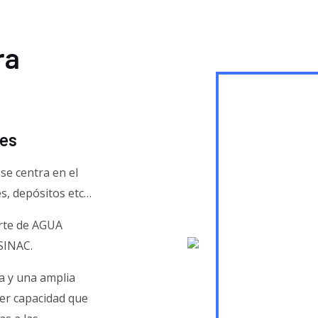
ra
tes
se centra en el
es, depósitos etc…
orte de AGUA
 SINAC.
a y una amplia
ier capacidad que