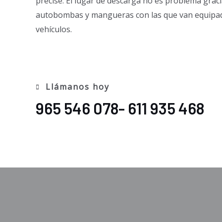
precise. El lugar de descarga no es problema graci
autobombas y mangueras con las que van equipa
vehículos.
Llámanos hoy
965 546 078- 611 935 468